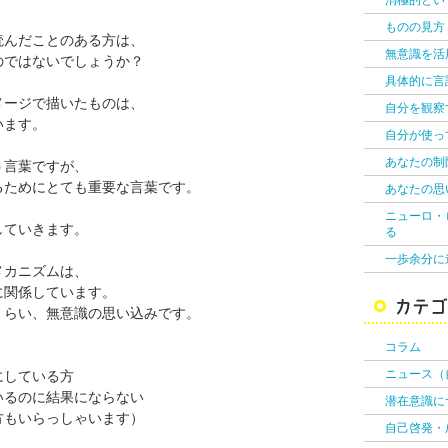
消極的とい
ものの見方
読んだことのある方は、
無意識を活
のではないでしょうか？
具体的に言
メージで描いたものは、
自分を観察
います。
自分が使っ
あなたの制
う言葉ですが、
るためにとても重要な言葉です。
あなたの思
ニューロ・
していきます。
る
一歩余分に
メカニズムは、
に関係しています。
くらい、無意識の思い込みです。
コラム
ニュース（
にしている方
いるのに結果にならない
潜在意識に
方もいらっしゃいます）
自己啓発・