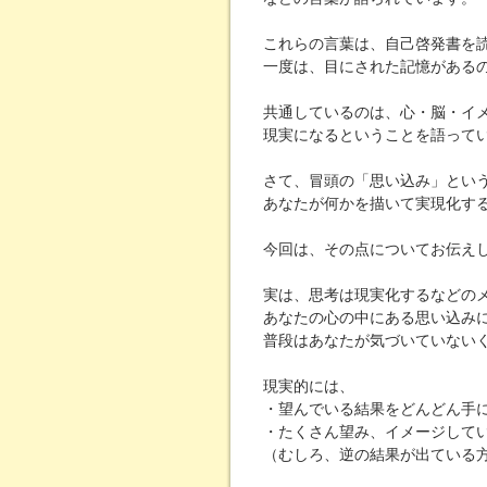
これらの言葉は、自己啓発書を
一度は、目にされた記憶がある
共通しているのは、心・脳・イ
現実になるということを語って
さて、冒頭の「思い込み」とい
あなたが何かを描いて実現化す
今回は、その点についてお伝え
実は、思考は現実化するなどの
あなたの心の中にある思い込み
普段はあなたが気づいていない
現実的には、
・望んでいる結果をどんどん手
・たくさん望み、イメージして
（むしろ、逆の結果が出ている