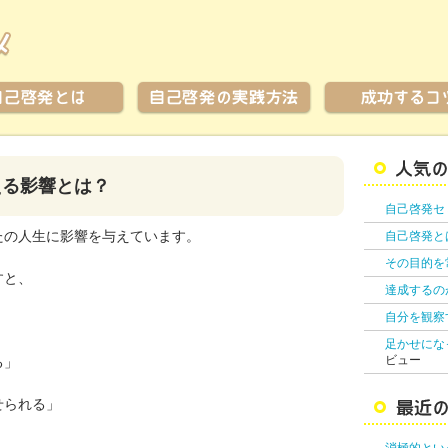
える影響とは？
自己啓発セ
たの人生に影響を与えています。
自己啓発と
その目的を
すと、
達成するの
自分を観察
足かせにな
ビュー
る」
せられる」